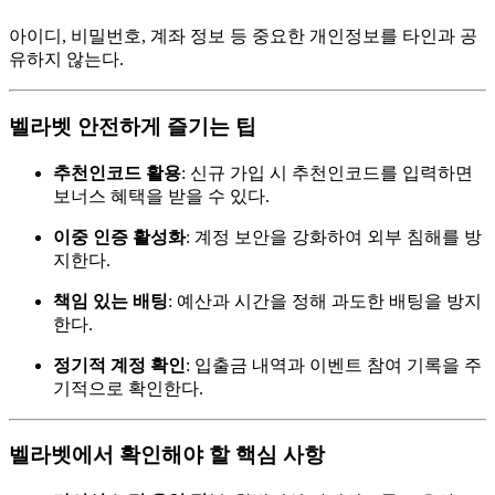
아이디, 비밀번호, 계좌 정보 등 중요한 개인정보를 타인과 공
유하지 않는다.
벨라벳 안전하게 즐기는 팁
추천인코드 활용
: 신규 가입 시 추천인코드를 입력하면
보너스 혜택을 받을 수 있다.
이중 인증 활성화
: 계정 보안을 강화하여 외부 침해를 방
지한다.
책임 있는 배팅
: 예산과 시간을 정해 과도한 배팅을 방지
한다.
정기적 계정 확인
: 입출금 내역과 이벤트 참여 기록을 주
기적으로 확인한다.
벨라벳에서 확인해야 할 핵심 사항