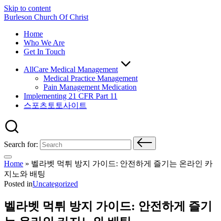
Skip to content
Burleson Church Of Christ
Home
Who We Are
Get In Touch
AllCare Medical Management
Medical Practice Management
Pain Management Medication
Implementing 21 CFR Part 11
스포츠토토사이트
Search for:
Home
»
벨라벳 먹튀 방지 가이드: 안전하게 즐기는 온라인 카
지노와 배팅
Posted in
Uncategorized
벨라벳 먹튀 방지 가이드: 안전하게 즐기