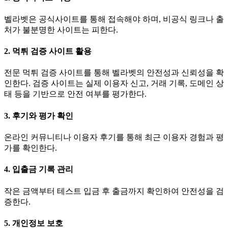
벨라벳은 공식사이트를 통해 접속해야 하며, 비공식 링크나 출
처가 불분명한 사이트는 피한다.
2. 먹튀 검증 사이트 활용
전문 먹튀 검증 사이트를 통해 벨라벳의 안전성과 신뢰성을 확
인한다. 검증 사이트는 실제 이용자 신고, 거래 기록, 도메인 상
태 등을 기반으로 안전 여부를 평가한다.
3. 후기와 평가 확인
온라인 커뮤니티나 이용자 후기를 통해 최근 이용자 경험과 평
가를 확인한다.
4. 입출금 기록 관리
작은 금액부터 테스트 입금 후 출금까지 확인하여 안전성을 검
증한다.
5. 개인정보 보호