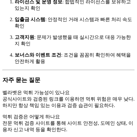
라이선스 및 운영 정보
: 합법적인 라이선스를 보유하고
있는지 확인
입출금 시스템
: 안정적인 거래 시스템과 빠른 처리 속도
확인
고객지원
: 문제가 발생했을 때 실시간으로 대응 가능한
지 확인
보너스와 이벤트 조건
: 조건을 꼼꼼히 확인하여 혜택을
안전하게 활용
자주 묻는 질문
벨라벳은 먹튀 가능성이 있나요
공식사이트와 검증된 링크를 이용하면 먹튀 위험은 매우 낮다.
하지만 항상 책임 있는 이용과 검증 습관이 필요하다.
먹튀 검증은 어떻게 하나요
전문 먹튀 검증 사이트를 통해 사이트 안전성, 도메인 상태, 이
용자 신고 내역 등을 확인한다.