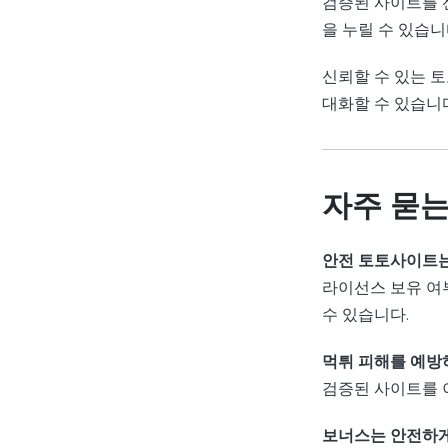
검증된 사이트를 
을 누릴 수 있습니
신뢰할 수 있는 
대화할 수 있습니
자주 묻는 
안전 토토사이트는
라이선스 보유 여부
수 있습니다.
먹튀 피해를 예방
검증된 사이트를 
보너스는 안전하게