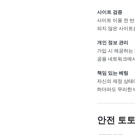
사이트 검증
사이트 이용 전 
되지 않은 사이트
개인 정보 관리
가입 시 제공하는
공용 네트워크에서
책임 있는 베팅
자신의 재정 상태
하더라도 무리한 
안전 토토