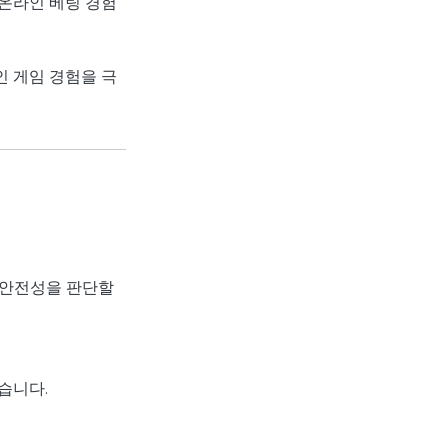
온라인 베팅 경험
 게임 경험을 극
면 안전성을 판단할
습니다.