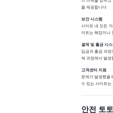
스 이력을 갖추고
을 제공합니다.
보안 시스템
사이트 내 모든 거
이트는 해킹이나 
결제 및 출금 시
입금과 출금 과정
제 과정에서 발생
고객센터 지원
문제가 발생했을 
수 있는 사이트는 
안전 토