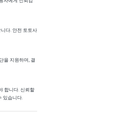
이용자에게 신뢰감
합니다. 안전 토토사
단을 지원하며, 결
 합니다. 신뢰할
수 있습니다.