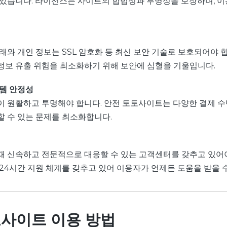
 있습니다. 라이선스는 사이트의 합법성과 투명성을 보장하며, 
래와 개인 정보는 SSL 암호화 등 최신 보안 기술로 보호되어야 
정보 유출 위험을 최소화하기 위해 보안에 심혈을 기울입니다.
스템 안정성
이 원활하고 투명해야 합니다. 안전 토토사이트는 다양한 결제 수
할 수 있는 문제를 최소화합니다.
때 신속하고 전문적으로 대응할 수 있는 고객센터를 갖추고 있어야
24시간 지원 체계를 갖추고 있어 이용자가 언제든 도움을 받을 
토사이트 이용 방법