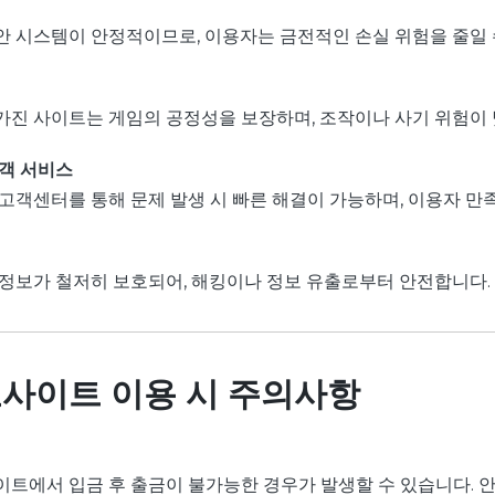
안 시스템이 안정적이므로, 이용자는 금전적인 손실 위험을 줄일 
가진 사이트는 게임의 공정성을 보장하며, 조작이나 사기 위험이 
고객 서비스
 고객센터를 통해 문제 발생 시 빠른 해결이 가능하며, 이용자 만
 정보가 철저히 보호되어, 해킹이나 정보 유출로부터 안전합니다.
사이트 이용 시 주의사항
이트에서 입금 후 출금이 불가능한 경우가 발생할 수 있습니다. 