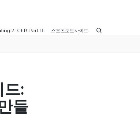
ing 21 CFR Part 11
스포츠토토사이트
드:
 만들