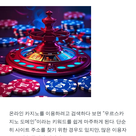
by
온라인 카지노를 이용하려고 검색하다 보면 “우르스카
지노 도메인”이라는 키워드를 쉽게 마주하게 된다. 단순
히 사이트 주소를 찾기 위한 경우도 있지만, 많은 이용자