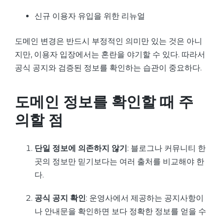
신규 이용자 유입을 위한 리뉴얼
도메인 변경은 반드시 부정적인 의미만 있는 것은 아니
지만, 이용자 입장에서는 혼란을 야기할 수 있다. 따라서
공식 공지와 검증된 정보를 확인하는 습관이 중요하다.
도메인 정보를 확인할 때 주
의할 점
단일 정보에 의존하지 않기
: 블로그나 커뮤니티 한
곳의 정보만 믿기보다는 여러 출처를 비교해야 한
다.
공식 공지 확인
: 운영사에서 제공하는 공지사항이
나 안내문을 확인하면 보다 정확한 정보를 얻을 수