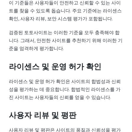
이 기준들은 사용자들이 안전하고 신뢰할 수 있는 사이
트를 찾을 수 있도록 돕습니다. 주요 기준에는 라이센스
확인, 사용자 리뷰, 보안 시스템 평가가 포함됩니다.
검증된 토토사이트는 이러한 기준을 모두 충족해야 합
니다. 그래서, 안전한 사이트를 추천하기 위해 이러한 기
준을 엄격하게 평가합니다.
라이센스 및 운영 허가 확인
라이센스 및 운영 허가 확인은 사이트의 합법성과 신뢰
성을 평가하는 데 중요합니다. 합법적인 라이센스를 가
진 사이트는 사용자들의 신뢰를 얻을 수 있습니다.
사용자 리뷰 및 평판
사용자 리뷰 및 평판은 사이트의 품질과 신뢰성을 평가