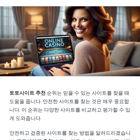
by
토토사이트 추천
순위는 믿을 수 있는 사이트를 찾을 때
도움을 줍니다. 안전한 사이트를 찾는 것은 매우 중요합
니다. 이 순위는 다양한 사이트를 비교하고 평가할 수 있
게 도와줍니다.
안전하고 검증된 사이트를 찾는 방법을 알려드리겠습니