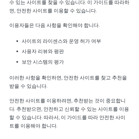
수 있는 사이트를 찾을 수 있습니다. 이 가이드를 따라하
면, 안전한 사이트를 이용할 수 있습니다.
이용자들은 다음 사항을 확인해야 합니다.
사이트의 라이센스와 운영 허가 여부
사용자 리뷰와 평판
보안 시스템의 평가
이러한 사항을 확인하면, 안전한 사이트를 찾고 추천을
받을 수 있습니다.
안전한 사이트를 이용하려면, 추천받는 것이 중요합니
다. 추천받으면, 안전하고 신뢰할 수 있는 사이트를 이용
할 수 있습니다. 따라서, 이 가이드를 따라 안전한 사이
트를 이용해야 합니다.