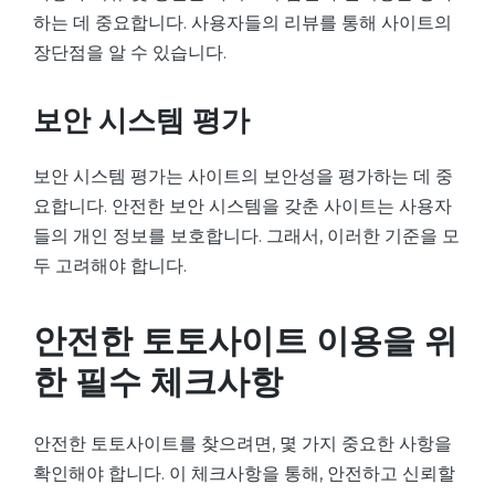
하는 데 중요합니다. 사용자들의 리뷰를 통해 사이트의
장단점을 알 수 있습니다.
보안 시스템 평가
보안 시스템 평가는 사이트의 보안성을 평가하는 데 중
요합니다. 안전한 보안 시스템을 갖춘 사이트는 사용자
들의 개인 정보를 보호합니다. 그래서, 이러한 기준을 모
두 고려해야 합니다.
안전한 토토사이트 이용을 위
한 필수 체크사항
안전한 토토사이트를 찾으려면, 몇 가지 중요한 사항을
확인해야 합니다. 이 체크사항을 통해, 안전하고 신뢰할