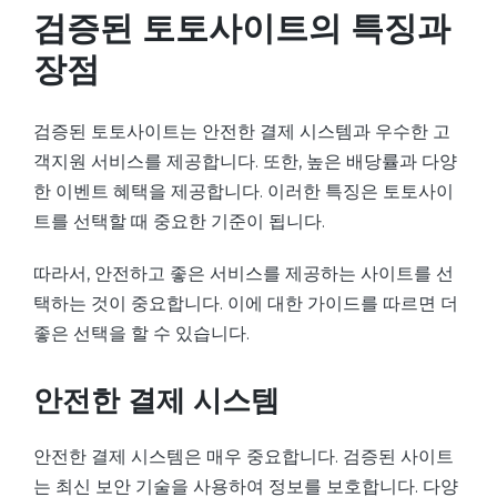
검증된 토토사이트의 특징과
장점
검증된 토토사이트는 안전한 결제 시스템과 우수한 고
객지원 서비스를 제공합니다. 또한, 높은 배당률과 다양
한 이벤트 혜택을 제공합니다. 이러한 특징은 토토사이
트를 선택할 때 중요한 기준이 됩니다.
따라서, 안전하고 좋은 서비스를 제공하는 사이트를 선
택하는 것이 중요합니다. 이에 대한 가이드를 따르면 더
좋은 선택을 할 수 있습니다.
안전한 결제 시스템
안전한 결제 시스템은 매우 중요합니다. 검증된 사이트
는 최신 보안 기술을 사용하여 정보를 보호합니다. 다양